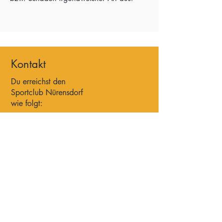
Kontakt
Du erreichst den
Sportclub Nürensdorf
wie folgt:
E-Mail:
admin@sportclub-nuerensdorf.ch